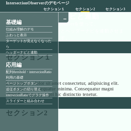
IntersectionObserverのデモページ
セクション１
セクション2
セクション3
ヘッダーナビと連動
基礎編
IntersectionObserverを使って、
仕組み理解のデモ
アクティブなセクションとヘッダーナビを連動させま
ふわっと表示
す。
ターゲットが見えなくなった
ら
ヘッダーナビと連動
セクション１
応用編
配列threshold・intersecionRatio
利用の基礎
Lorem ipsum dolor sit amet consectetur, adipisicing elit.
ページトップボタン
Sint dolores consequatur minima. Consequatur magni
追従ボタンの切り替え
aliquid tempore suscipit hic distinctio tenetur.
intersecionRatioでグラデ操作
スライダーと組み合わせ
セクション2