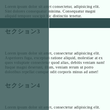
Lorem ipsum dolor sit amet consectetur, adipisicing elit.
Sint dolores consequatur minima. Consequatur magni
aliquid tempore suscipit hic distinctio tenetur.
セクション3
Lorem ipsum dolor sit amet, consectetur adipisicing elit.
Asperiores fuga, excepturi ratione aliquid, molestiae at ex
quos voluptate consectetur quod alias, debitis veniam nam!
Itaque magni deserunt, illum, veniam rerum ut porro
doloribus repellat cumque odit corporis minus ad amet!
セクション4
Lorem ipsum dolor sit amet, consectetur adipisicing elit.