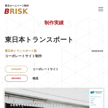
東京ホームページ制作
WORKS
制作実績
WORKS
制作実績
SERVICE
ホームページ制作
東日本トランスポート
PRICE
料金
東日本トランスポート様
2020/2/25
コーポレートサイト制作
COMPANY
会社概要
コーポレートサイト
CATEGORY
BLOG
ブログ
物流
BUSINESS
RECRUIT
採用情報