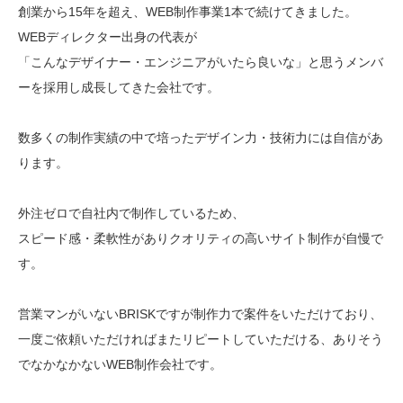
創業から15年を超え、WEB制作事業1本で続けてきました。
Web制作無料提案
ECサイト制作
WEBディレクター出身の代表が
「こんなデザイナー・エンジニアがいたら良いな」
と思うメンバ
よくあるご質問
プライバシーポリシー
ーを採用し成長してきた会社です。
数多くの制作実績の中で培ったデザイン力・技術力には自信があ
ります。
外注ゼロで自社内で制作しているため、
スピード感・柔軟性がありクオリティの高いサイト制作が自慢で
す。
営業マンがいないBRISKですが制作力で案件をいただけており、
一度ご依頼いただければまたリピートしていただける、
ありそう
でなかなかないWEB制作会社です。