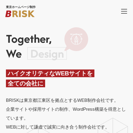
東京ホームページ制作
WORKS
制作実績
Together,
SERVICE
ホームページ制作
We
Design
PRICE
料金
ハイクオリティなWEBサイトを
COMPANY
会社概要
全ての会社に
BLOG
ブログ
BRISKは東京都江東区を拠点とする
WEB制作会社です。
RECRUIT
採用情報
企業サイトや採用サイトの制作、
WordPress構築を
得意とし
ています。
WEBに対して
謙虚で誠実に
向き合う制作会社です。