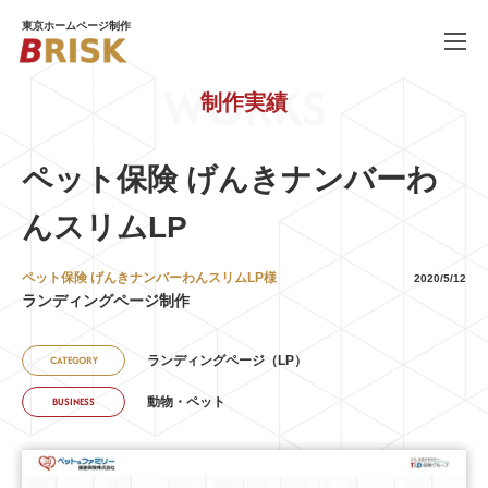
東京ホームページ制作
WORKS
制作実績
WORKS
制作実績
SERVICE
ホームページ制作
ペット保険 げんきナンバーわ
PRICE
んスリムLP
料金
COMPANY
会社概要
ペット保険 げんきナンバーわんスリムLP様
2020/5/12
ランディングページ制作
BLOG
ブログ
ランディングページ（LP）
CATEGORY
RECRUIT
採用情報
動物・ペット
BUSINESS