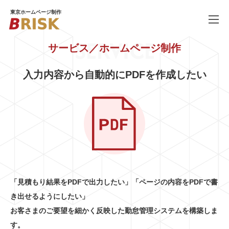
東京ホームページ制作
SERVICE
サービス／ホームページ制作
WORKS
制作実績
入力内容から自動的にPDFを作成したい
SERVICE
ホームページ制作
PRICE
料金
COMPANY
会社概要
BLOG
ブログ
RECRUIT
「見積もり結果をPDFで出力したい」「ページの内容をPDFで書
採用情報
き出せるようにしたい」
お客さまのご要望を細かく反映した勤怠管理システムを構築しま
す。