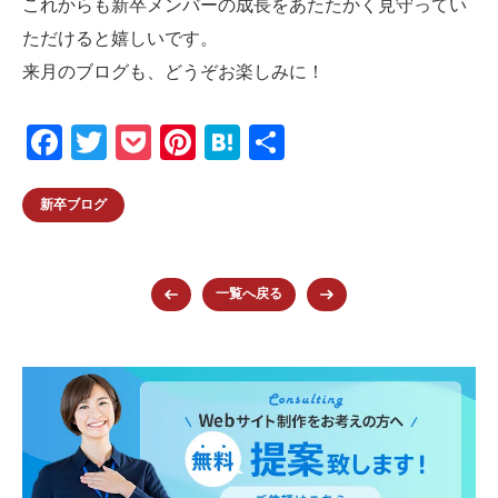
これからも新卒メンバーの成長をあたたかく見守ってい
ただけると嬉しいです。
来月のブログも、どうぞお楽しみに！
F
T
P
Pi
H
共
a
wi
o
nt
at
有
c
tt
ck
er
e
新卒ブログ
e
er
et
e
n
b
st
a
一覧へ戻る
o
o
k