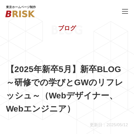
東京ホームページ制作
BLOG
ブログ
WORKS
制作実績
SERVICE
ホームページ制作
PRICE
料金
【2025年新卒5月】新卒BLOG
COMPANY
会社概要
～研修での学びとGWのリフレ
BLOG
ブログ
ッシュ～（Webデザイナー、
RECRUIT
Webエンジニア）
採用情報
更新日：2025/05/12