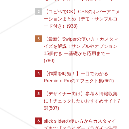
2
【コピペでOK】CSSのホバーアニメ
ーションまとめ（デモ・サンプルコ
ード付き）(938)
3
【最新】Swiperの使い方・カスタマ
イズを解説！サンプルやオプション
15個付き ー基礎から応用までー
(780)
4
【作業を時短！】一目でわかる
Premiere Proのエフェクト集(661)
5
【デザイナー向け】参考＆情報収集
に！チェックしたいおすすめサイト7
選(507)
6
slick sliderの使い方からカスタマイ
ズまで【スライダープラグイン決定