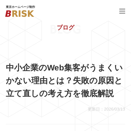
東京ホームページ制作
BLOG
ブログ
WORKS
制作実績
SERVICE
ホームページ制作
PRICE
料金
中小企業のWeb集客がうまくい
COMPANY
会社概要
かない理由とは？失敗の原因と
BLOG
ブログ
立て直しの考え方を徹底解説
RECRUIT
採用情報
更新日：2026/03/13