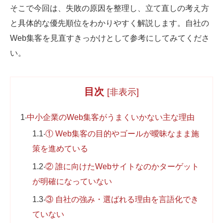
そこで今回は、失敗の原因を整理し、立て直しの考え方
Web制作無料提案
ECサイト制作
と具体的な優先順位をわかりやすく解説します。自社の
よくあるご質問
プライバシーポリシー
Web集客を見直すきっかけとして参考にしてみてくださ
い。
目次
[
非表示
]
1
中小企業のWeb集客がうまくいかない主な理由
1.1
① Web集客の目的やゴールが曖昧なまま施
策を進めている
1.2
② 誰に向けたWebサイトなのかターゲット
が明確になっていない
1.3
③ 自社の強み・選ばれる理由を言語化でき
ていない