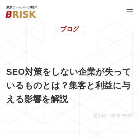
東京ホームページ制作
BLOG
ブログ
WORKS
制作実績
SERVICE
ホームページ制作
PRICE
料金
SEO対策をしない企業が失って
COMPANY
会社概要
いるものとは？集客と利益に与
BLOG
ブログ
える影響を解説
RECRUIT
採用情報
更新日：2026/05/29