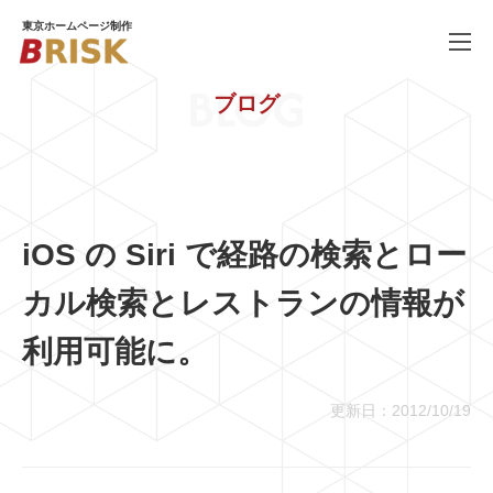
東京ホームページ制作
BLOG
ブログ
WORKS
制作実績
SERVICE
ホームページ制作
PRICE
料金
iOS の Siri で経路の検索とロー
COMPANY
会社概要
カル検索とレストランの情報が
BLOG
ブログ
利用可能に。
RECRUIT
採用情報
更新日：2012/10/19