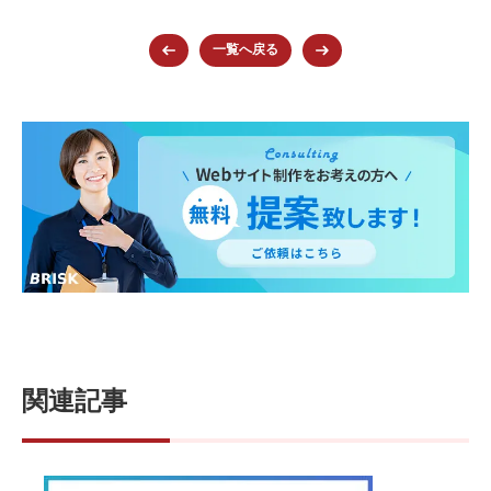
e
er
et
e
n
b
st
a
一覧へ戻る
o
o
k
関連記事