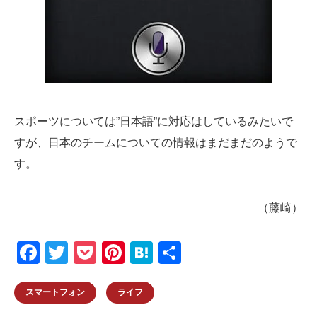
スポーツについては”日本語”に対応はしているみたいで
すが、日本のチームについての情報はまだまだのようで
す。
（藤崎）
F
T
P
Pi
H
共
a
wi
o
nt
at
有
c
tt
ck
er
e
スマートフォン
ライフ