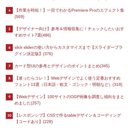
4
【作業を時短！】一目でわかるPremiere Proのエフェクト集
(569)
5
【デザイナー向け】参考＆情報収集に！チェックしたいおす
すめサイト7選(486)
6
slick sliderの使い方からカスタマイズまで【スライダープラ
グイン決定版】(376)
7
カード型UIの参考とデザインのポイントまとめ(345)
8
【迷ったらコレ！】Webデザインでよく使う定番おすすめ
フォント13選（日本語・欧文・ゴシック・明朝など）(318)
9
【Webデザイン】100サイトのOGP画像を調査し傾向をまと
めました(257)
10
【レスポンシブ】CSSで作るtableデザイン＆コーディング
【コードあり】(228)