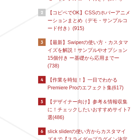
2
【コピペでOK】CSSのホバーアニメ
ーションまとめ（デモ・サンプルコ
ード付き）(915)
3
【最新】Swiperの使い方・カスタマ
イズを解説！サンプルやオプション
15個付き ー基礎から応用までー
(738)
4
【作業を時短！】一目でわかる
Premiere Proのエフェクト集(617)
5
【デザイナー向け】参考＆情報収集
に！チェックしたいおすすめサイト7
選(486)
6
slick sliderの使い方からカスタマイ
ズまで【スライダープラグイン決定