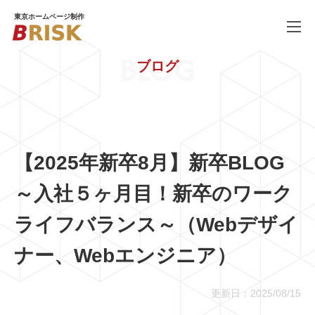
東京ホームページ制作
BLOG
ブログ
WORKS
制作実績
SERVICE
ホームページ制作
PRICE
料金
【2025年新卒8月】新卒BLOG
COMPANY
会社概要
～入社５ヶ月目！新卒のワーク
BLOG
ブログ
ライフバランス～（Webデザイ
RECRUIT
ナー、Webエンジニア）
採用情報
更新日：2025/08/15