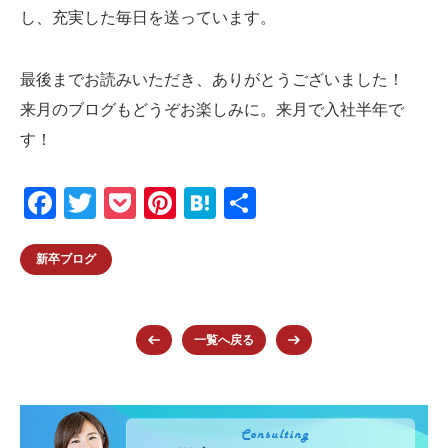
し、充実した毎日を送っています。
最後までお読みいただき、ありがとうございました！
来月のブログもどうぞお楽しみに。来月で入社半年で
す！
F
T
P
Pi
H
共
a
wi
o
nt
at
有
c
tt
ck
er
e
新卒ブログ
e
er
et
e
n
b
st
a
一覧へ戻る
o
o
k