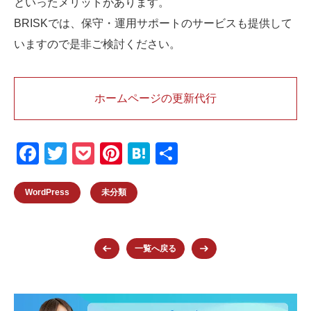
といったメリットがあります。
BRISKでは、保守・運用サポートのサービスも提供して
いますので是非ご検討ください。
ホームページの更新代行
F
T
P
Pi
H
共
a
wi
o
nt
at
有
c
tt
ck
er
e
WordPress
未分類
e
er
et
e
n
b
st
a
一覧へ戻る
o
o
k