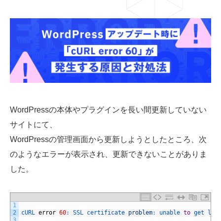
03-6659-5220
LINE登録
WordPressの本体やプラグインを長い間更新していない
サイトにて、
WordPressの管理画面から更新しようとしたところ、次
のようなエラーが表示され、更新できないことがありま
した。
1
2
cURL 
error
60
:
SSL 
certificate 
problem
:
unable 
to
get 
loc
3