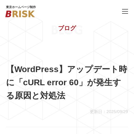
東京ホームページ制作
BLOG
ブログ
WORKS
制作実績
SERVICE
ホームページ制作
PRICE
料金
【WordPress】アップデート時
COMPANY
会社概要
に「cURL error 60」が発生す
BLOG
ブログ
る原因と対処法
RECRUIT
採用情報
更新日：2025/09/29