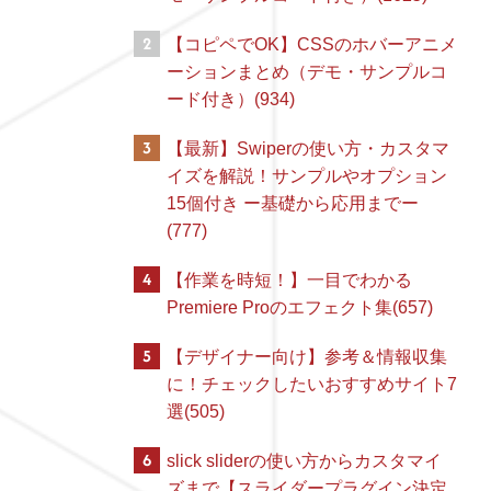
2
【コピペでOK】CSSのホバーアニメ
ーションまとめ（デモ・サンプルコ
ード付き）(934)
3
【最新】Swiperの使い方・カスタマ
イズを解説！サンプルやオプション
15個付き ー基礎から応用までー
(777)
4
【作業を時短！】一目でわかる
Premiere Proのエフェクト集(657)
5
【デザイナー向け】参考＆情報収集
に！チェックしたいおすすめサイト7
選(505)
6
slick sliderの使い方からカスタマイ
ズまで【スライダープラグイン決定