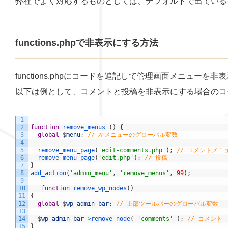
弊社でよく対応するものとしては、デフォルトで出ている
functions.phpで非表示にする方法
functions.phpにコードを追記して管理画面メニュー
以下は例として、コメントと投稿を非表示にする場合のコ
1
2
function
remove_menus
(
)
{
3
global
$
menu
;
// 左メニューのグローバル変数
4
5
remove_menu_page
(
'edit-comments.php'
)
;
// コメントメニ
6
remove_menu_page
(
'edit.php'
)
;
// 投稿
7
}
8
add_action
(
'admin_menu'
,
'remove_menus'
,
99
)
;
9
10
function
remove_wp_nodes
(
)
11
{
12
global
$
wp_admin_bar
;
// 上部ツールバーのグローバル変数
13
14
$
wp_admin_bar
->
remove_node
(
'comments'
)
;
// コメント
15
}