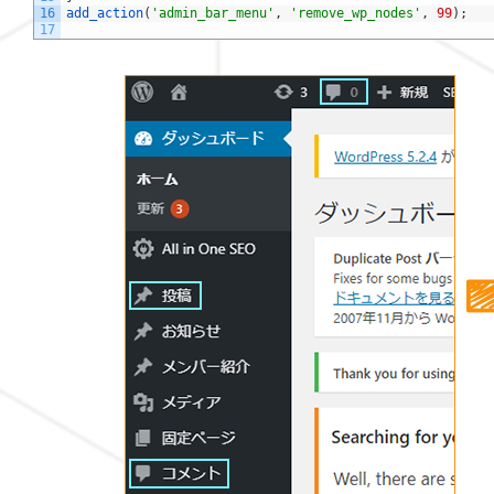
16
add_action
(
'admin_bar_menu'
,
'remove_wp_nodes'
,
99
)
;
17