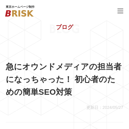
東京ホームページ制作
BLOG
ブログ
WORKS
制作実績
SERVICE
ホームページ制作
PRICE
料金
急にオウンドメディアの担当者
COMPANY
会社概要
になっちゃった！ 初心者のた
BLOG
ブログ
めの簡単SEO対策
RECRUIT
採用情報
更新日：2024/05/27