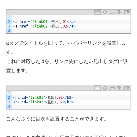
1
2
<
a
href
=
"#link01"
>
見出し
01
<
/
a
>
3
<
a
href
=
"#link02"
>
見出し
02
<
/
a
>
4
aタグでタイトルを囲って、ハイパーリンクを設置しま
す。
これに対応したidを、リンク先にしたい見出しタグに設
置します。
1
2
<
h2 
id
=
"link01"
>
見出し
01
<
/
h2
>
3
<
h2 
id
=
"link02"
>
見出し
02
<
/
h2
>
4
こんなふうに目次を設置することができます。