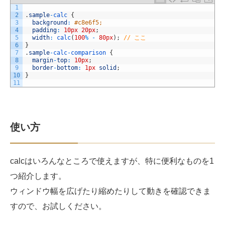
1
2
.
sample
-
calc
{
3
background
:
#c8e6f5;
4
padding
:
10px
20px
;
5
width
:
calc
(
100
%
-
80px
)
;
// ここ
6
}
7
.
sample
-
calc
-
comparison
{
8
margin
-
top
:
10px
;
9
border
-
bottom
:
1px
solid
;
10
}
11
使い方
calcはいろんなところで使えますが、特に便利なものを1
つ紹介します。
ウィンドウ幅を広げたり縮めたりして動きを確認できま
すので、お試しください。