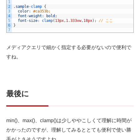
1
2
.
sample
-
clamp
{
3
color
:
#ca353b;
4
font
-
weight
:
bold
;
5
font
-
size
:
clamp
(
13px
,
1.333vw
,
18px
)
;
// ここ
6
}
7
メディアクエリで細かく指定する必要がないので便利で
すね。
最後に
min()、max()、clamp()は少しややこしくて理解に時間が
かかったのですが、理解してみるととても便利で使い勝
手がよさそうですよね。