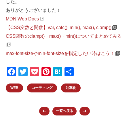
した。
ありがとうございました！
MDN Web Docs
【CSS変数と関数】var, calc(), min(), max(), clamp()
CSS関数のclamp()・max()・min()についてまとめてみる
max-font-sizeやmin-font-sizeを指定したい時はこう！
F
T
P
Pi
H
共
a
wi
o
nt
at
有
c
tt
ck
er
e
WEB
コーディング
効率化
e
er
et
e
n
b
st
a
一覧へ戻る
o
o