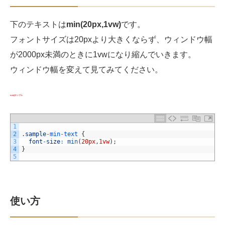
下のテキストは
min(20px,1vw)
です。
フォントサイズは20pxより大きくならず、ウィンドウ幅
が2000px未満のときに1vwになり縮んでいきます。
ウィンドウ幅を変えて見てみてください。
min()サンプル
1
2
.
sample
-
min
-
text
{
3
font
-
size
:
min
(
20px
,
1vw
)
;
4
}
5
使い方