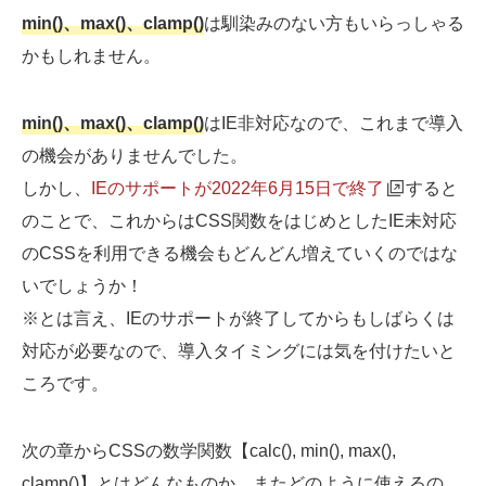
min()、max()、clamp()
は馴染みのない方もいらっしゃる
Web制作無料提案
ECサイト制作
かもしれません。
よくあるご質問
プライバシーポリシー
min()、max()、clamp()
はIE非対応なので、これまで導入
の機会がありませんでした。
しかし、
IEのサポートが2022年6月15日で終了
すると
のことで、これからはCSS関数をはじめとしたIE未対応
のCSSを利用できる機会もどんどん増えていくのではな
いでしょうか！
※とは言え、IEのサポートが終了してからもしばらくは
対応が必要なので、導入タイミングには気を付けたいと
ころです。
次の章からCSSの数学関数【calc(), min(), max(),
clamp()】とはどんなものか、またどのように使えるの