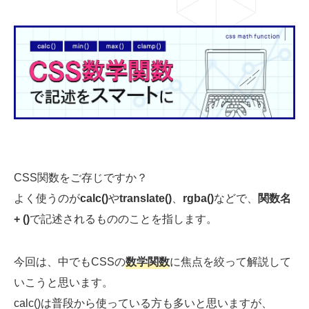
03-6659-5220
LINE登録
CSS関数をご存じですか？
よく使うのが
calc()
や
translate()
、
rgba()
などで、
関数名
+ ()
で記述されるもののことを指します。
今回は、中でもCSSの
数学関数
に焦点を絞って解説して
いこうと思います。
calc()は普段から使っている方も多いと思いますが、