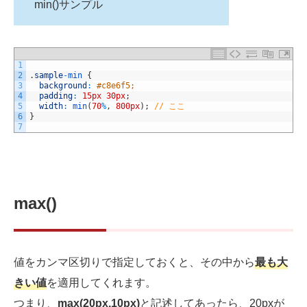
min()サンプル
1
2
.
sample
-
min
{
3
background
:
#c8e6f5;
4
padding
:
15px
30px
;
5
width
:
min
(
70
%
,
800px
)
;
// ここ
6
}
7
max()
値をカンマ区切りで指定しておくと、その中から
最も大
きい値
を適用してくれます。
つまり、
max(20px,10px)
と記述してあったら、20pxが