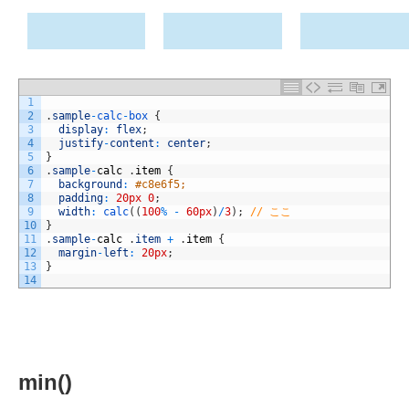
1
2
.
sample
-
calc
-
box
{
3
display
:
flex
;
4
justify
-
content
:
center
;
5
}
6
.
sample
-
calc
.
item
{
7
background
:
#c8e6f5;
8
padding
:
20px
0
;
9
width
:
calc
(
(
100
%
-
60px
)
/
3
)
;
// ここ
10
}
11
.
sample
-
calc
.
item
+
.
item
{
12
margin
-
left
:
20px
;
13
}
14
min()