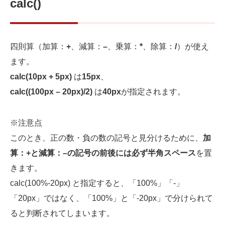
calc()
四則算（加算：
+
、減算：
–
、乗算：
*
、除算：
/
）が使え
ます。
calc(10px + 5px)
は
15px
、
calc((100px – 20px)/2)
は
40px
が指定されます。
※注意点
このとき、正の数・負の数の記号と見分けるために、
加
算：
+
と減算：
–
の記号の前後には必ず半角スペース
を置
きます。
calc(100%-20px) と指定すると、「100%」「-」
「20px」ではなく、「100%」と「-20px」で分けられて
ると判断されてしまいます。