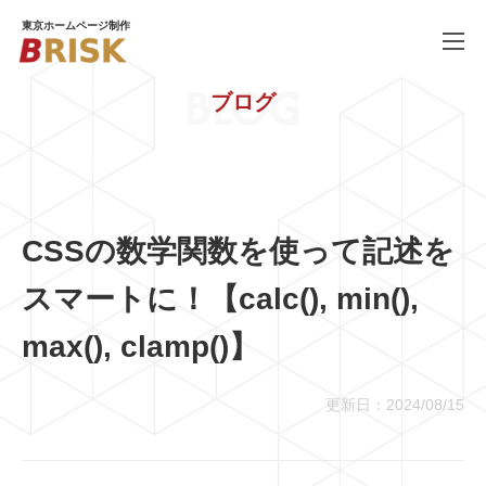
東京ホームページ制作
BLOG
ブログ
WORKS
制作実績
SERVICE
ホームページ制作
PRICE
料金
CSSの数学関数を使って記述を
COMPANY
会社概要
スマートに！【calc(), min(),
BLOG
ブログ
max(), clamp()】
RECRUIT
採用情報
更新日：2024/08/15