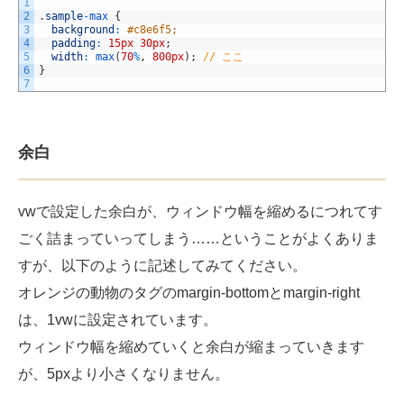
1
2
.
sample
-
max
{
3
background
:
#c8e6f5;
4
padding
:
15px
30px
;
5
width
:
max
(
70
%
,
800px
)
;
// ここ
6
}
7
余白
vwで設定した余白が、ウィンドウ幅を縮めるにつれてす
ごく詰まっていってしまう……ということがよくありま
すが、以下のように記述してみてください。
オレンジの動物のタグのmargin-bottomとmargin-right
は、1vwに設定されています。
ウィンドウ幅を縮めていくと余白が縮まっていきます
が、5pxより小さくなりません。