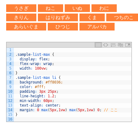
うさぎ
ねこ
いぬ
わに
きりん
はりねずみ
くま
つちのこ
あらいぐま
ひつじ
アルパカ
1
2
.
sample
-
list
-
max
{
3
display
:
flex
;
4
flex
-
wrap
:
wrap
;
5
width
:
100vw
;
6
}
7
.
sample
-
list
-
max
li
{
8
background
:
#ff8036;
9
color
:
#fff;
10
padding
:
3px
25px
;
11
line
-
height
:
1.2
;
12
min
-
width
:
60px
;
13
text
-
align
:
center
;
14
margin
:
0
max
(
5px
,
1vw
)
max
(
5px
,
1vw
)
0
;
// ここ
15
}
16