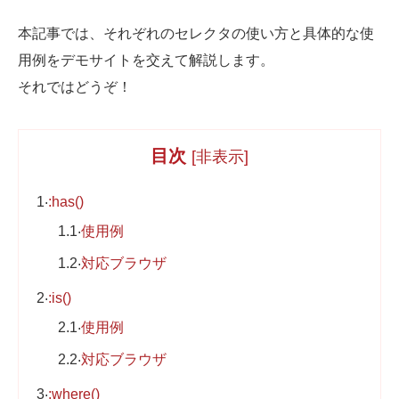
Web制作無料提案
ECサイト制作
本記事では、それぞれのセレクタの使い方と具体的な使
用例をデモサイトを交えて解説します。
よくあるご質問
プライバシーポリシー
それではどうぞ！
目次
[
非表示
]
1
:has()
1.1
使用例
1.2
対応ブラウザ
2
:is()
2.1
使用例
2.2
対応ブラウザ
3
:where()