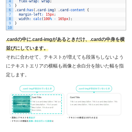
4
flex
-
wrap
:
wrap
;
5
}
6
.
card
:
has
(
.
card
-
img
)
.
card
-
content
{
7
margin
-
left
:
15px
;
8
width
:
calc
(
100
%
-
165px
)
;
9
}
10
.cardの中に.card-imgがあるときだけ、.cardの中身を横
並びにしています。
それに合わせて、テキストが増えても段落ちしないよう
にテキストエリアの横幅も画像と余白分を除いた幅を指
定します。