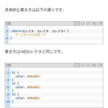
具体的な書き方は以下の通りです。
CSS
1
2
:
where
(
セレクタ
,
セレクタ
,
セレクタ
)
{
3
/* スタイルの宣言 */
4
}
5
書き方は:is()セレクタと同じです。
CSS
1
2
h1
{
3
color
:
#00adb5;
4
}
5
h2
{
6
color
:
#00adb5;
7
}
8
h3
{
9
color
:
#00adb5;
10
}
11