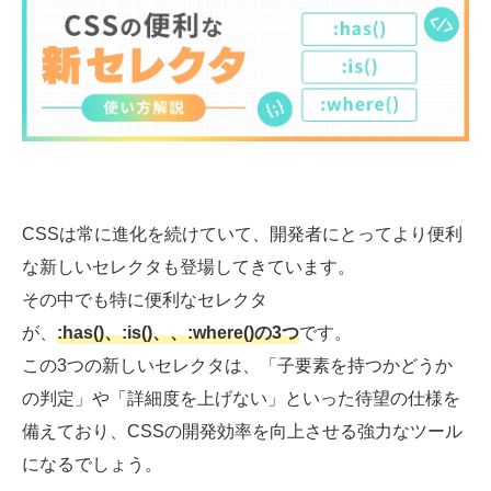
03-6659-5220
LINE登録
CSSは常に進化を続けていて、開発者にとってより便利
な新しいセレクタも登場してきています。
その中でも特に便利なセレクタ
が、
:has()、:is()、、:where()の3つ
です。
この3つの新しいセレクタは、「子要素を持つかどうか
の判定」や「詳細度を上げない」といった待望の仕様を
備えており、CSSの開発効率を向上させる強力なツール
になるでしょう。