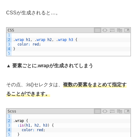
CSSが生成されると…。
CSS
1
2
.
wrap 
h1
,
.
wrap 
h2
,
.
wrap 
h3
{
3
color
:
red
;
4
}
5
▲ 要素ごとに.wrapが生成されてしまう
その点、:is()セレクタは、
複数の要素をまとめて指定す
ることができます。
Scss
1
2
.
wrap
{
3
:
is
(
h1
,
h2
,
h3
)
{
4
color
:
red
;
5
}