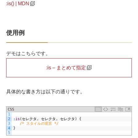
:is() | MDN
使用例
デモはこちらです。
:is – まとめて指定
具体的な書き方は以下の通りです。
CSS
1
2
:
is
(
セレクタ
,
セレクタ
,
セレクタ
)
{
3
/* スタイルの宣言 */
4
}
5