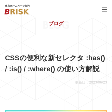
東京ホームページ制作
BLOG
ブログ
WORKS
制作実績
SERVICE
ホームページ制作
PRICE
料金
CSSの便利な新セレクタ :has()
COMPANY
会社概要
/ :is() / :where() の使い方解説
BLOG
ブログ
更新日：2023/06/23
RECRUIT
採用情報