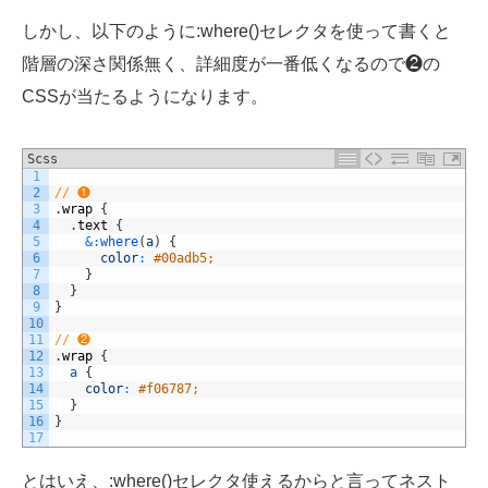
しかし、以下のように:where()セレクタを使って書くと
階層の深さ関係無く、詳細度が一番低くなるので❷の
CSSが当たるようになります。
Scss
1
2
// ❶
3
.
wrap
{
4
.
text
{
5
&
:
where
(
a
)
{
6
color
:
#00adb5;
7
}
8
}
9
}
10
11
// ❷
12
.
wrap
{
13
a
{
14
color
:
#f06787;
15
}
16
}
17
とはいえ、:where()セレクタ使えるからと言ってネスト