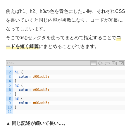
例えばh1、h2、h3の色を青色にしたい時、それぞれCSS
を書いていくと同じ内容が複数になり、コードが冗長に
なってしまいます。
そこで:is()セレクタを使ってまとめて指定することで
コ
ードを短く綺麗
にまとめることができます。
CSS
1
2
h1
{
3
color
:
#00adb5;
4
}
5
h2
{
6
color
:
#00adb5;
7
}
8
h3
{
9
color
:
#00adb5;
10
}
11
▲ 同じ記述が続いて長い…。