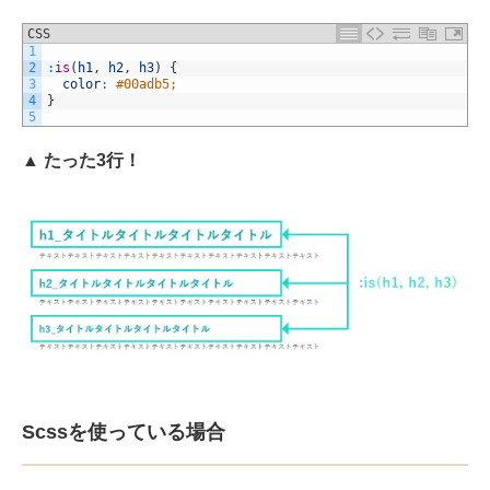
CSS
1
2
:
is
(
h1
,
h2
,
h3
)
{
3
color
:
#00adb5;
4
}
5
▲ たった3行！
Scssを使っている場合