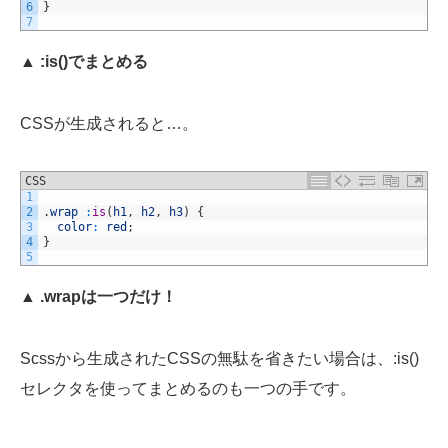
6
}
7
▲ :is()でまとめる
CSSが生成されると…。
CSS
1
2
.
wrap
:
is
(
h1
,
h2
,
h3
)
{
3
color
:
red
;
4
}
5
▲ .wrapは一つだけ！
Scssから生成されたCSSの無駄を省きたい場合は、:is()
セレクタを使ってまとめるのも一つの手です。