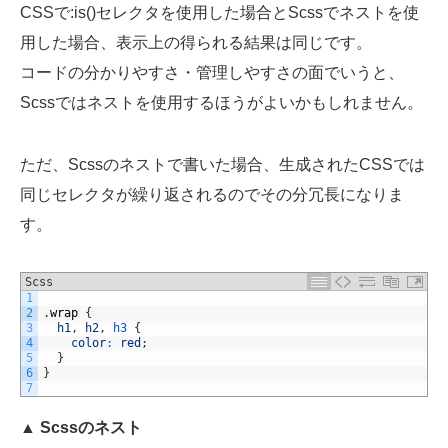
CSSで:is()セレクタを使用した場合とScssでネストを使
用した場合、表示上の得られる結果は同じです。
コードの分かりやすさ・管理しやすさの面でいうと、
Scssではネストを使用するほうがよいかもしれません。
ただ、Scssのネストで書いた場合、生成されたCSSでは
同じセレクタが繰り返されるのでその分冗長になりま
す。
Scss
1
2
.
wrap
{
3
h1
,
h2
,
h3
{
4
color
:
red
;
5
}
6
}
7
▲ Scssのネスト