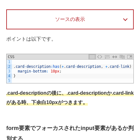
ソースの表示
ポイントは以下です。
CSS
1
2
.
card
-
description
:
has
(
+
.
card
-
description
,
+
.
card
-
link
)
{
3
margin
-
bottom
:
10px
;
4
}
5
.card-descriptionの後に、.card-descriptionか.card-link
がある時、下余白10pxがつきます。
form要素でフォーカスされたinput要素があるか判
別する