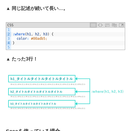
▲ 同じ記述が続いて長い…。
CSS
1
2
:
where
(
h1
,
h2
,
h3
)
{
3
color
:
#00adb5;
4
}
5
▲ たった3行！