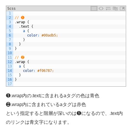
Scss
1
2
// ❶
3
.
wrap
{
4
.
text
{
5
a
{
6
color
:
#00adb5;
7
}
8
}
9
}
10
11
// ❷
12
.
wrap
{
13
a
{
14
color
:
#f06787;
15
}
16
}
17
❶.wrap内の.textに含まれるaタグの色は青色
❷.wrap内に含まれているaタグは赤色
という指定すると階層が深いのは❶になるので、.text内
のリンクは青文字になります。