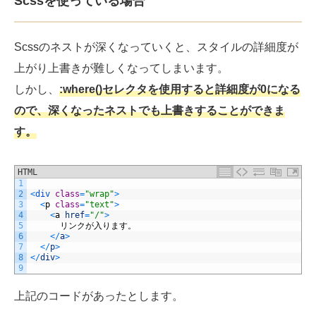
Scssを使っている場合
Scssのネストが深くなっていくと、スタイルの詳細度が
上がり上書きが難しくなってしまいます。
しかし、
:where()セレクタを使用すると詳細度が0になる
ので、深くなったネストでも上書きすることができま
す。
HTML
1
2
<
div 
class
=
"wrap"
>
3
<
p
class
=
"text"
>
4
<
a
href
=
"/"
>
5
リンクが入ります。
6
<
/
a
>
7
<
/
p
>
8
<
/
div
>
9
上記のコードがあったとします。