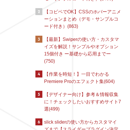
2
【コピペでOK】CSSのホバーアニメ
ーションまとめ（デモ・サンプルコ
ード付き）(863)
3
【最新】Swiperの使い方・カスタマ
イズを解説！サンプルやオプション
15個付き ー基礎から応用までー
(750)
4
【作業を時短！】一目でわかる
Premiere Proのエフェクト集(604)
5
【デザイナー向け】参考＆情報収集
に！チェックしたいおすすめサイト7
選(499)
6
slick sliderの使い方からカスタマイ
ズまで【スライダープラグイン決定