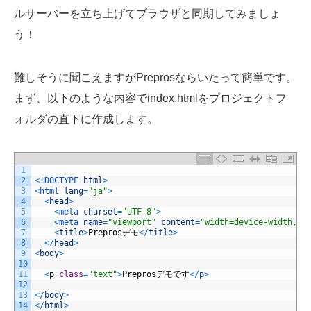
ルサーバーを立ち上げてブラウザと同期してみましょ
う！
難しそうに聞こえますがPreprosならいたって簡単です。
まず、以下のような内容でindex.htmlをプロジェクトフ
ォルダの直下に作成します。
1
2
<
!
DOCTYPE 
html
>
3
<
html 
lang
=
"ja"
>
4
<
head
>
5
<
meta 
charset
=
"UTF-8"
>
6
<
meta 
name
=
"viewport"
content
=
"width=device-width, i
7
<
title
>
Prepros
デモ
<
/
title
>
8
<
/
head
>
9
<
body
>
10
11
<
p
class
=
"text"
>
Prepros
デモです
<
/
p
>
12
13
<
/
body
>
14
<
/
html
>