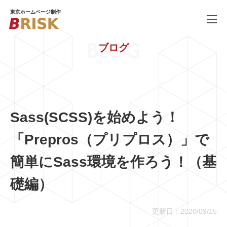
東京ホームページ制作
BLOG
ブログ
WORKS
制作実績
SERVICE
ホームページ制作
PRICE
料金
Sass(SCSS)を始めよう！
COMPANY
会社概要
「Prepros（プリプロス）」で
BLOG
ブログ
簡単にSass環境を作ろう！（基
RECRUIT
礎編）
採用情報
更新日：2020/09/15