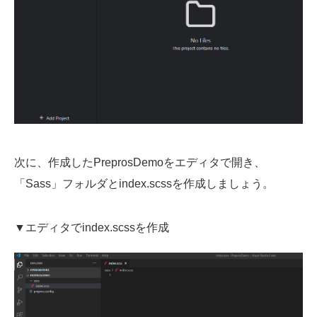
次に、作成したPreprosDemoをエディタで開き、
「Sass」フォルダとindex.scssを作成しましょう。
▼エディタでindex.scssを作成