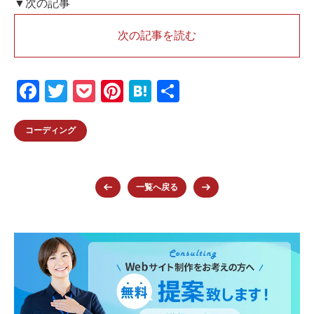
▼次の記事
次の記事を読む
F
T
P
Pi
H
共
a
wi
o
nt
at
有
c
tt
ck
er
e
コーディング
e
er
et
e
n
b
st
a
一覧へ戻る
o
o
k