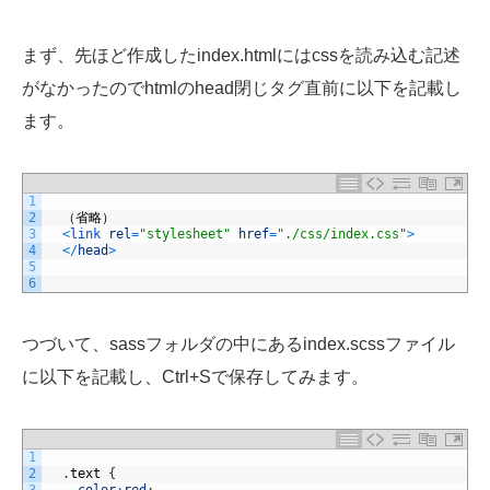
まず、先ほど作成したindex.htmlにはcssを読み込む記述
がなかったのでhtmlのhead閉じタグ直前に以下を記載し
ます。
1
2
（省略）
3
<
link 
rel
=
"stylesheet"
href
=
"./css/index.css"
>
4
<
/
head
>
5
6
つづいて、sassフォルダの中にあるindex.scssファイル
に以下を記載し、Ctrl+Sで保存してみます。
1
2
.
text
{
3
color
:
red
;