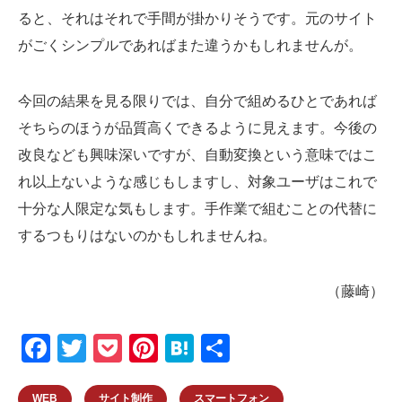
ると、それはそれで手間が掛かりそうです。元のサイト
がごくシンプルであればまた違うかもしれませんが。
今回の結果を見る限りでは、自分で組めるひとであれば
そちらのほうが品質高くできるように見えます。今後の
改良なども興味深いですが、自動変換という意味ではこ
れ以上ないような感じもしますし、対象ユーザはこれで
十分な人限定な気もします。手作業で組むことの代替に
するつもりはないのかもしれませんね。
（藤崎）
F
T
P
Pi
H
共
a
wi
o
nt
at
有
WEB
サイト制作
スマートフォン