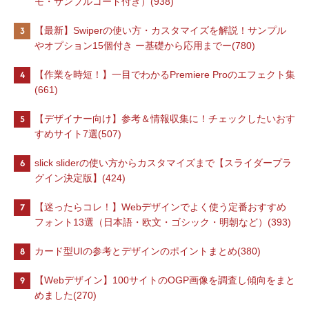
モ・サンプルコード付き）(938)
3
【最新】Swiperの使い方・カスタマイズを解説！サンプル
やオプション15個付き ー基礎から応用までー(780)
4
【作業を時短！】一目でわかるPremiere Proのエフェクト集
(661)
5
【デザイナー向け】参考＆情報収集に！チェックしたいおす
すめサイト7選(507)
6
slick sliderの使い方からカスタマイズまで【スライダープラ
グイン決定版】(424)
7
【迷ったらコレ！】Webデザインでよく使う定番おすすめ
フォント13選（日本語・欧文・ゴシック・明朝など）(393)
8
カード型UIの参考とデザインのポイントまとめ(380)
9
【Webデザイン】100サイトのOGP画像を調査し傾向をまと
めました(270)