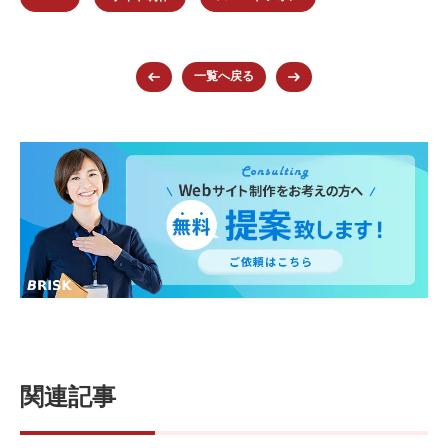
c
tt
ck
er
e
e
er
et
e
n
b
st
a
一覧へ戻る
o
o
k
関連記事