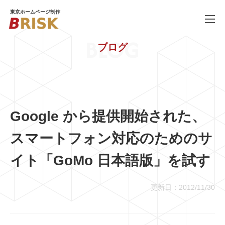
東京ホームページ制作
BLOG
ブログ
WORKS
制作実績
SERVICE
ホームページ制作
PRICE
料金
Google から提供開始された、
COMPANY
会社概要
スマートフォン対応のためのサ
BLOG
ブログ
イト「GoMo 日本語版」を試す
RECRUIT
採用情報
更新日：2012/11/30