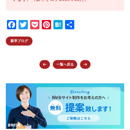
F
T
P
Pi
H
共
a
wi
o
nt
at
有
c
tt
ck
er
e
新卒ブログ
e
er
et
e
n
b
st
a
一覧へ戻る
o
o
k