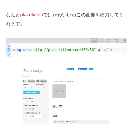
なんと
placekitten
ではかわいいねこの画像を出力してく
れます。
1
2
<
img 
src
=
"http://placekitten.com/150/50"
alt
=
""
>
3