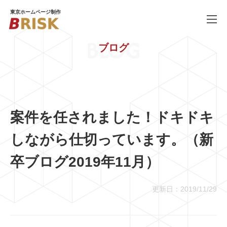
東京ホームページ制作
BLOG
ブログ
WORKS
制作実績
SERVICE
ホームページ制作
PRICE
料金
案件を任されました！ドキドキ
COMPANY
会社概要
しながら仕切っています。（新
BLOG
ブログ
卒ブログ2019年11月）
RECRUIT
採用情報
更新日：2019/11/29