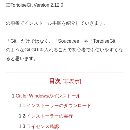
③TortoiseGit Version 2.12.0
Web制作無料提案
ECサイト制作
よくあるご質問
プライバシーポリシー
の順番でインストール手順を紹介していきます。
「Git」だけではなく、「Soucetree」や「TortoiseGit」
のようなGit GUIを入れることで初心者でも使いやすくな
ると思います。
目次
[
非表示
]
1
Git for Windowsのインストール
1.1
インストーラーのダウンロード
1.2
インストーラーの実行
1.3
ライセンス確認