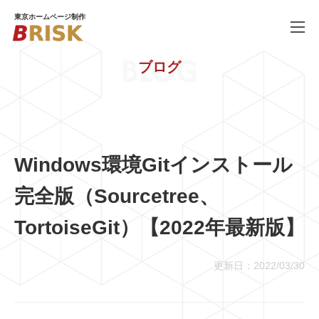
東京ホームページ制作
BLOG
ブログ
WORKS
制作実績
SERVICE
ホームページ制作
PRICE
料金
Windows環境Gitインストール
COMPANY
会社概要
完全版（Sourcetree、
BLOG
ブログ
TortoiseGit）【2022年最新版】
RECRUIT
採用情報
更新日：2022/03/30