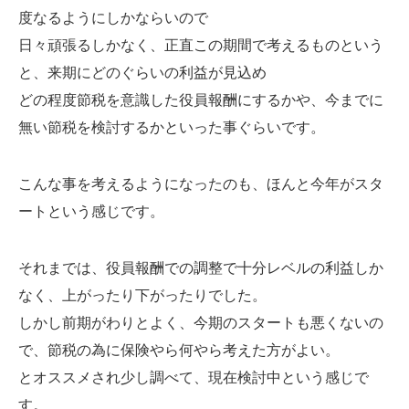
度なるようにしかならいので
Web制作無料提案
ECサイト制作
日々頑張るしかなく、正直この期間で考えるものという
よくあるご質問
プライバシーポリシー
と、来期にどのぐらいの利益が見込め
どの程度節税を意識した役員報酬にするかや、今までに
無い節税を検討するかといった事ぐらいです。
こんな事を考えるようになったのも、ほんと今年がスタ
ートという感じです。
それまでは、役員報酬での調整で十分レベルの利益しか
なく、上がったり下がったりでした。
しかし前期がわりとよく、今期のスタートも悪くないの
で、節税の為に保険やら何やら考えた方がよい。
とオススメされ少し調べて、現在検討中という感じで
す。