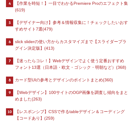
4
【作業を時短！】一目でわかるPremiere Proのエフェクト集
(619)
5
【デザイナー向け】参考＆情報収集に！チェックしたいおす
すめサイト7選(479)
6
slick sliderの使い方からカスタマイズまで【スライダープラ
グイン決定版】(413)
7
【迷ったらコレ！】Webデザインでよく使う定番おすすめ
フォント13選（日本語・欧文・ゴシック・明朝など）(368)
8
カード型UIの参考とデザインのポイントまとめ(360)
9
【Webデザイン】100サイトのOGP画像を調査し傾向をまと
めました(263)
10
【レスポンシブ】CSSで作るtableデザイン＆コーディング
【コードあり】(259)