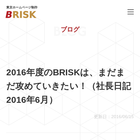
東京ホームページ制作
BLOG
ブログ
WORKS
制作実績
SERVICE
ホームページ制作
PRICE
料金
2016年度のBRISKは、まだま
COMPANY
会社概要
だ攻めていきたい！（社長日記
BLOG
ブログ
2016年6月）
RECRUIT
採用情報
更新日：2016/06/15