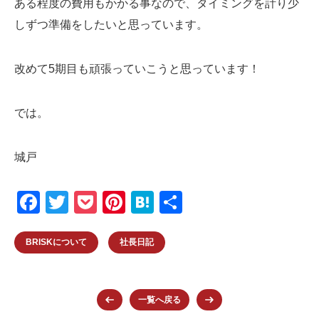
ある程度の費用もかかる事なので、タイミングを計り少
しずつ準備をしたいと思っています。
改めて5期目も頑張っていこうと思っています！
では。
城戸
F
T
P
Pi
H
共
a
wi
o
nt
at
有
c
tt
ck
er
e
BRISKについて
社長日記
e
er
et
e
n
b
st
a
一覧へ戻る
o