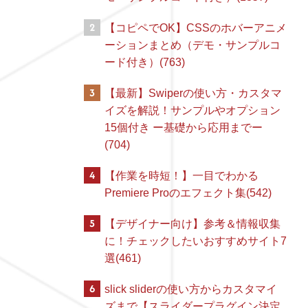
2
【コピペでOK】CSSのホバーアニメ
ーションまとめ（デモ・サンプルコ
ード付き）(763)
3
【最新】Swiperの使い方・カスタマ
イズを解説！サンプルやオプション
15個付き ー基礎から応用までー
(704)
4
【作業を時短！】一目でわかる
Premiere Proのエフェクト集(542)
5
【デザイナー向け】参考＆情報収集
に！チェックしたいおすすめサイト7
選(461)
6
slick sliderの使い方からカスタマイ
ズまで【スライダープラグイン決定