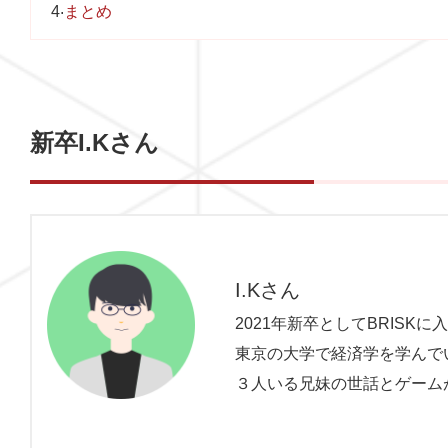
4
まとめ
新卒I.Kさん
I.Kさん
2021年新卒としてBRISKに
東京の大学で経済学を学んで
３人いる兄妹の世話とゲーム