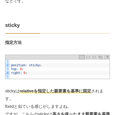
などです。
sticky
指定方法
1
2
position
:
sticky
;
3
top
:
0
;
4
right
:
0
;
5
stickyは
relativeを指定した親要素を基準に固定
されま
す。
fixedと似ている感じがしますよね。
ですが、こちらのstickyは
高さを保ったまま親要素を基準