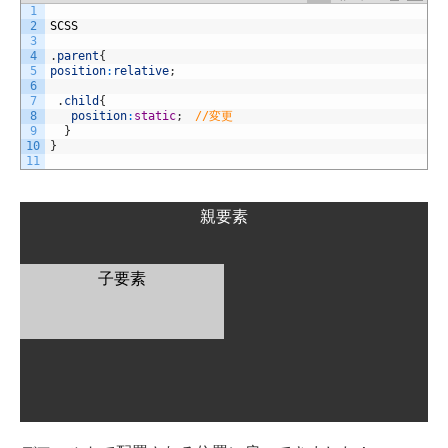
1
2
SCSS
3
4
.
parent
{
5
position
:
relative
;
6
7
.
child
{
8
position
:
static
;
//変更
9
}
10
}
11
親要素
子要素