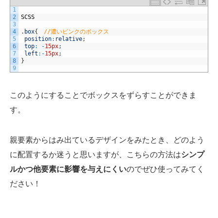
1
2
SCSS
3
4
.
box
{
//濃いピンクのボックス
5
position
:
relative
;
6
top
:
-
15px
;
7
left
:
-
15px
;
8
}
9
このようにすることでボックスをずらすことができま
す。
親要素からはみ出ているデザインをみたとき、どのよう
に配置するか迷うと思いますが、こちらの方法は
シンプ
ルかつ他要素に影響を与えにくい
のでぜひ使ってみてく
ださい！