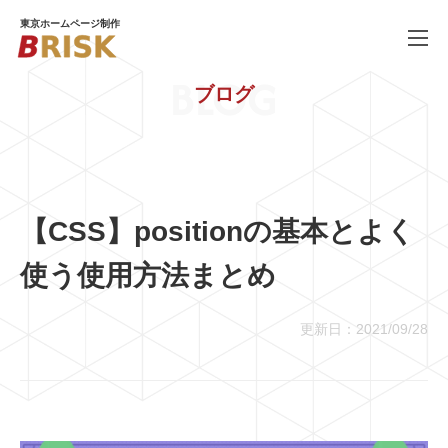
東京ホームページ制作
BLOG
ブログ
WORKS
制作実績
SERVICE
ホームページ制作
PRICE
料金
【CSS】positionの基本とよく
COMPANY
会社概要
使う使用方法まとめ
BLOG
ブログ
更新日：2021/09/28
RECRUIT
採用情報