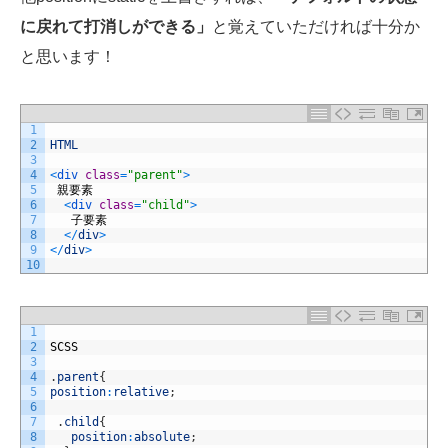
に戻れて打消しができる」
と覚えていただければ十分か
と思います！
1
2
HTML
3
4
<
div 
class
=
"parent"
>
5
親要素
6
<
div 
class
=
"child"
>
7
子要素
8
<
/
div
>
9
<
/
div
>
10
1
2
SCSS
3
4
.
parent
{
5
position
:
relative
;
6
7
.
child
{
8
position
:
absolute
;