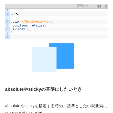
1
2
SCSS
3
4
.
box
{
//薄い水色のボックス
5
position
:
relative
;
6
z
-
index
:
5
;
7
}
8
absoluteやstickyの基準にしたいとき
absoluteやstickyを指定する時の、基準としたい親要素に