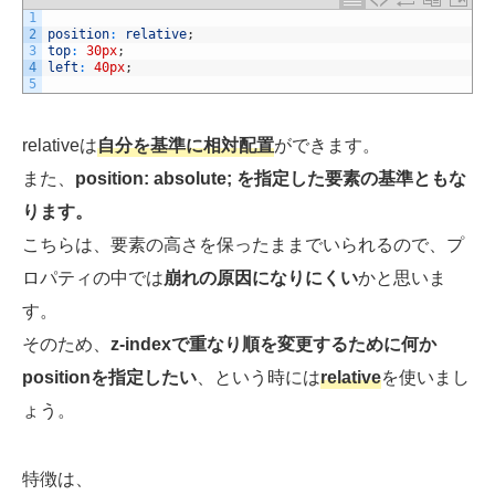
1
2
position
:
relative
;
3
top
:
30px
;
4
left
:
40px
;
5
relativeは
自分を基準に相対配置
ができます。
また、
position: absolute; を指定した要素の基準ともな
ります。
こちらは、要素の高さを保ったままでいられるので、プ
ロパティの中では
崩れの原因になりにくい
かと思いま
す。
そのため、
z-indexで重なり順を変更するために何か
positionを指定したい
、という時には
relative
を使いまし
ょう。
特徴は、