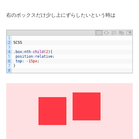
右のボックスだけ少し上にずらしたいという時は
1
2
SCSS
3
4
.
box
:
nth
-
child
(
2
)
{
5
position
:
relative
;
6
top
:
-
15px
;
7
}
8