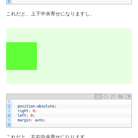
6
これだと、上下中央寄せになりますし、
1
2
position
:
absolute
;
3
right
:
0
;
4
left
:
0
;
5
margin
:
auto
;
6
これだと、左右中央寄せになります。