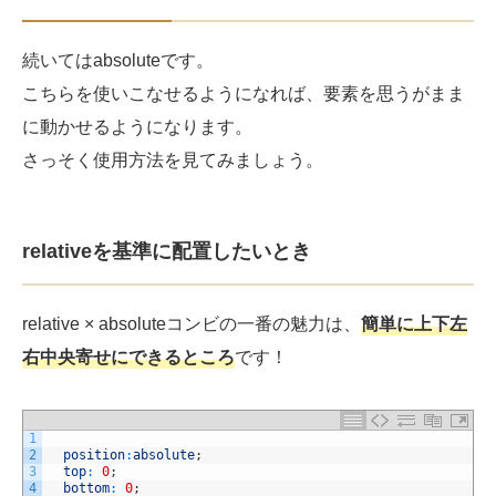
続いてはabsoluteです。
こちらを使いこなせるようになれば、要素を思うがまま
に動かせるようになります。
さっそく使用方法を見てみましょう。
relativeを基準に配置したいとき
relative × absoluteコンビの一番の魅力は、
簡単に上下左
右中央寄せにできるところ
です！
1
2
position
:
absolute
;
3
top
:
0
;
4
bottom
:
0
;