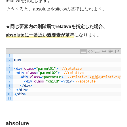
relativeを指定します。
そうすると、absoluteやstickyの基準になれます。
★
同じ要素内の別階層でrelativeを指定した場合、
absoluteに一番近い親要素が基準
になります。
1
2
HTML
3
4
<
div 
class
=
"parent01"
>
//relative
5
<
div 
class
=
"parent02"
>
//relative
6
<
div 
class
=
"parent03"
>
//relative ★直近のrelativeが
7
<
div 
class
=
"child"
>
<
/
div
>
//absolute
8
<
/
div
>
9
<
/
div
>
10
<
/
div
>
11
absolute