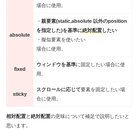
場合に使用。
・
親要素(static,absolute 以外のposition
を指定した)を基準に
絶対配置
したい
absolute
・擬似要素を使いたい
場合に使用。
ウィンドウを基準
に固定したい場合に使
fixed
用。
スクロールに応じて
要素を固定したい場
sticky
合に使用。
相対配置
と
絶対配置
の意味について補足で説明したいと
思います。