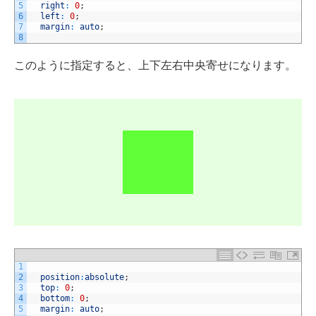
5
right
:
0
;
6
left
:
0
;
7
margin
:
auto
;
8
このように指定すると、上下左右中央寄せになります。
1
2
position
:
absolute
;
3
top
:
0
;
4
bottom
:
0
;
5
margin
:
auto
;