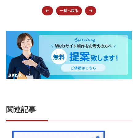
b
st
a
一覧へ戻る
o
o
k
関連記事