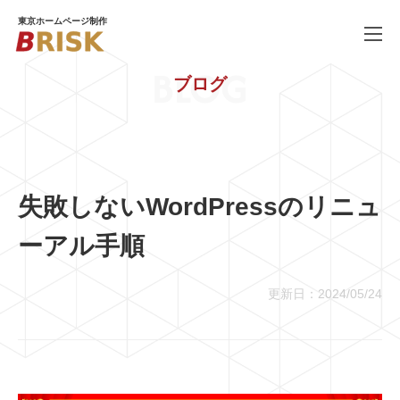
東京ホームページ制作
BLOG
ブログ
WORKS
制作実績
SERVICE
ホームページ制作
PRICE
料金
失敗しないWordPressのリニュ
COMPANY
会社概要
ーアル手順
BLOG
ブログ
更新日：2024/05/24
RECRUIT
採用情報