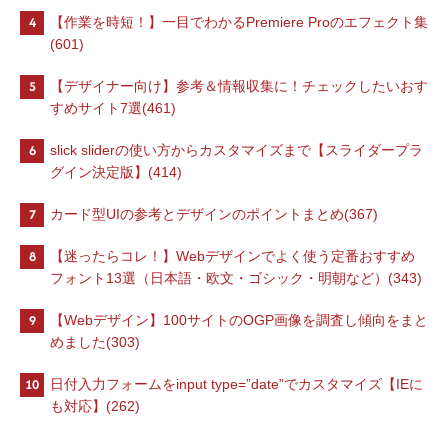
4
【作業を時短！】一目でわかるPremiere Proのエフェクト集
(601)
5
【デザイナー向け】参考＆情報収集に！チェックしたいおす
すめサイト7選(461)
6
slick sliderの使い方からカスタマイズまで【スライダープラ
グイン決定版】(414)
7
カード型UIの参考とデザインのポイントまとめ(367)
8
【迷ったらコレ！】Webデザインでよく使う定番おすすめ
フォント13選（日本語・欧文・ゴシック・明朝など）(343)
9
【Webデザイン】100サイトのOGP画像を調査し傾向をまと
めました(303)
10
日付入力フォームをinput type=”date”でカスタマイズ【IEに
も対応】(262)