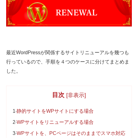
03-6659-5220
最近WordPressが関係するサイトリニューアルを幾つも
行っているので、手順を４つのケースに分けてまとめま
LINE登録
した。
目次
[
非表示
]
1
静的サイトをWPサイトにする場合
2
WPサイトをリニューアルする場合
3
WPサイトを、PCページはそのままでスマホ対応