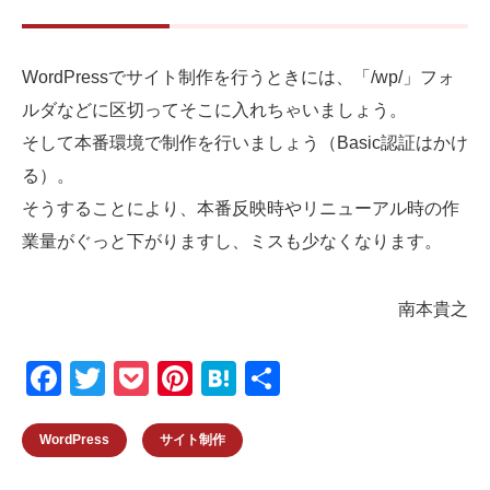
WordPressでサイト制作を行うときには、「/wp/」フォ
ルダなどに区切ってそこに入れちゃいましょう。
そして本番環境で制作を行いましょう（Basic認証はかけ
る）。
そうすることにより、本番反映時やリニューアル時の作
業量がぐっと下がりますし、ミスも少なくなります。
南本貴之
F
T
P
Pi
H
共
a
wi
o
nt
at
有
c
tt
ck
er
e
WordPress
サイト制作
e
er
et
e
n