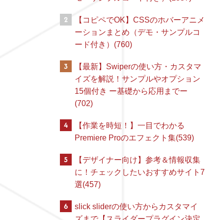
2
【コピペでOK】CSSのホバーアニメ
ーションまとめ（デモ・サンプルコ
ード付き）(760)
3
【最新】Swiperの使い方・カスタマ
イズを解説！サンプルやオプション
15個付き ー基礎から応用までー
(702)
4
【作業を時短！】一目でわかる
Premiere Proのエフェクト集(539)
5
【デザイナー向け】参考＆情報収集
に！チェックしたいおすすめサイト7
選(457)
6
slick sliderの使い方からカスタマイ
ズまで【スライダープラグイン決定